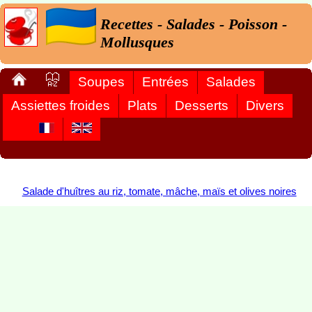
Recettes - Salades - Poisson -
Mollusques
Soupes
Entrées
Salades
Assiettes froides
Plats
Desserts
Divers
Salade d'huîtres au riz, tomate, mâche, maïs et olives noires