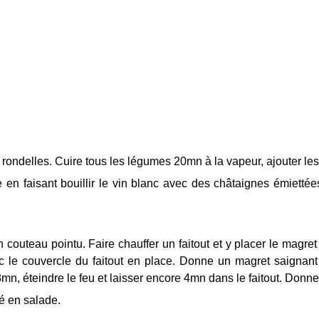
n rondelles. Cuire tous les légumes 20mn à la vapeur, ajouter le
en faisant bouillir le vin blanc avec des châtaignes émiettées
n couteau pointu. Faire chauffer un faitout et y placer le magr
ec le couvercle du faitout en place. Donne un magret saignant
 8mn, éteindre le feu et laisser encore 4mn dans le faitout. Donn
sé en salade.