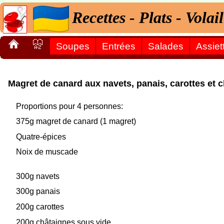
Recettes - Plats - Volai
Soupes
Entrées
Salades
Assiet
Magret de canard aux navets, panais, carottes et 
Proportions pour 4 personnes:
375g magret de canard (1 magret)
Quatre-épices
Noix de muscade
300g navets
300g panais
200g carottes
200g châtaignes sous vide