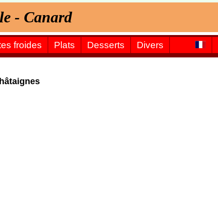
lle - Canard
tes froides
Plats
Desserts
Divers
châtaignes