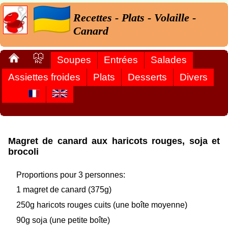
Recettes - Plats - Volaille -
Canard
Soupes
Entrées
Salades
Assiettes froides
Plats
Desserts
Divers
Magret de canard aux haricots rouges, soja et
brocoli
Proportions pour 3 personnes:
1 magret de canard (375g)
250g haricots rouges cuits (une boîte moyenne)
90g soja (une petite boîte)