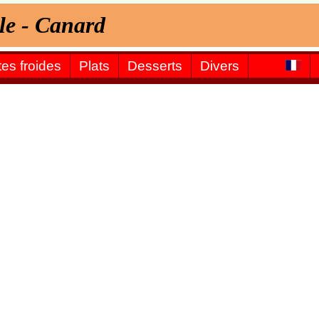
lle - Canard
tes froides
Plats
Desserts
Divers