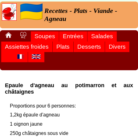
Recettes - Plats - Viande -
Agneau
Soupes
Entrées
Salades
Assiettes froides
Plats
Desserts
Divers
Epaule d'agneau au potimarron et aux
châtaignes
Proportions pour 6 personnes:
1,2kg épaule d'agneau
1 oignon jaune
250g châtaignes sous vide