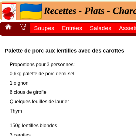
Recettes - Plats - Char
Soupes
Entrées
Salades
Assiet
Palette de porc aux lentilles avec des carottes
Proportions pour 3 personnes:
0,6kg palette de porc demi-sel
1 oignon
6 clous de girofle
Quelques feuilles de laurier
Thym
150g lentilles blondes
3 carottes