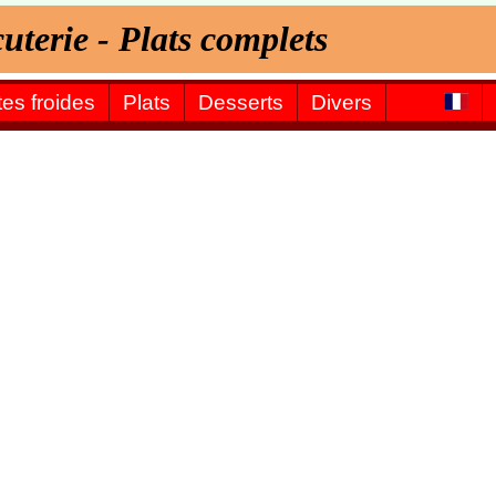
cuterie - Plats complets
tes froides
Plats
Desserts
Divers