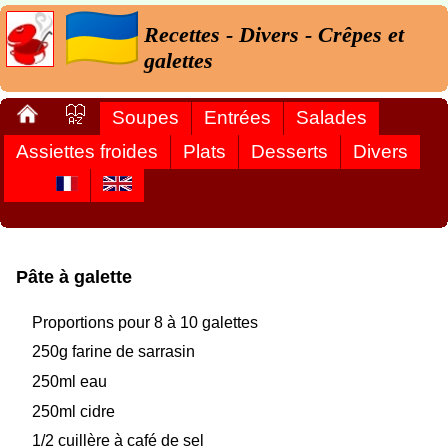
Recettes - Divers - Crêpes et
galettes
Soupes
Entrées
Salades
Assiettes froides
Plats
Desserts
Divers
Pâte à galette
Proportions pour 8 à 10 galettes
250g farine de sarrasin
250ml eau
250ml cidre
1/2 cuillère à café de sel