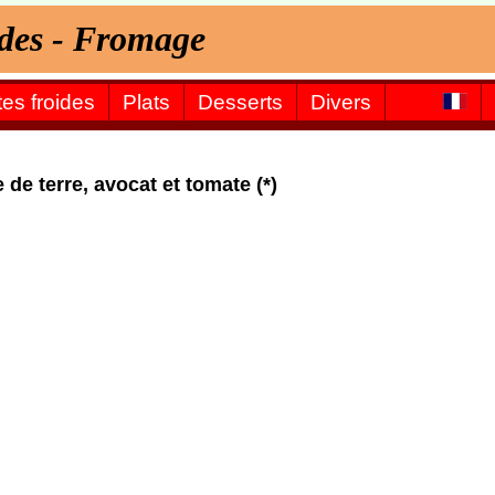
oides - Fromage
tes froides
Plats
Desserts
Divers
de terre, avocat et tomate (*)