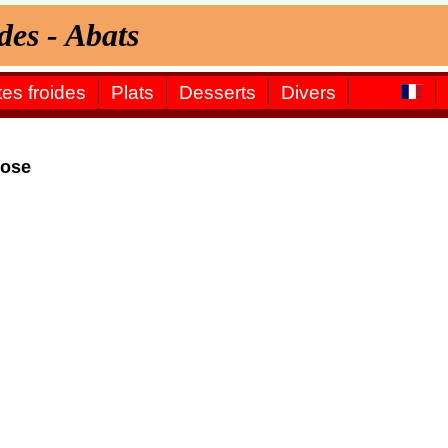
ides - Abats
tes froides
Plats
Desserts
Divers
rose