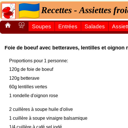
Recettes - Assiettes fro
Soupes
Entrées
Salades
Assiet
Foie de boeuf avec betteraves, lentilles et oignon 
Proportions pour 1 personne:
120g de foie de boeuf
120g betterave
60g lentilles vertes
1 rondelle d'oignon rose
2 cuillères à soupe huile d'olive
1 cuillère à soupe vinaigre balsamique
1/4 cuillère à café sel iodé